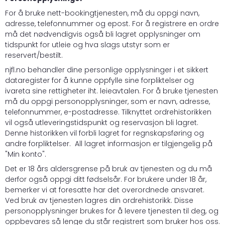
For å bruke nett-bookingtjenesten, må du oppgi navn,
adresse, telefonnummer og epost. For å registrere en ordre
må det nødvendigvis også bli lagret opplysninger om
tidspunkt for utleie og hva slags utstyr som er
reservert/bestilt.
njfl.no behandler dine personlige opplysninger i et sikkert
dataregister for å kunne oppfylle sine forpliktelser og
ivareta sine rettigheter iht. leieavtalen. For å bruke tjenesten
må du oppgi personopplysninger, som er navn, adresse,
telefonnummer, e-postadresse. Tilknyttet ordrehistorikken
vil også utleveringstidspunkt og reservasjon bli lagret.
Denne historikken vil forbli lagret for regnskapsføring og
andre forpliktelser. All lagret informasjon er tilgjengelig på
"Min konto".
Det er 18 års aldersgrense på bruk av tjenesten og du må
derfor også oppgi ditt fødselsår. For brukere under 18 år,
bemerker vi at foresatte har det overordnede ansvaret.
Ved bruk av tjenesten lagres din ordrehistorikk. Disse
personopplysninger brukes for å levere tjenesten til deg, og
oppbevares så lenge du står registrert som bruker hos oss.