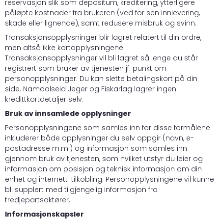
reservasjon slik som depositum, kreditering, ytterligere
påløpte kostnader fra brukeren (ved for sen innlevering,
skade eller lignende), samt redusere misbruk og svinn.
Transaksjonsopplysninger blir lagret relatert til din ordre,
men altså ikke kortopplysningene.
Transaksjonsopplysninger vil bli lagret så lenge du står
registrert som bruker av tjenesten jf. punkt om
personopplysninger. Du kan slette betalingskort på din
side. Namdalseid Jeger og Fiskarlag lagrer ingen
kredittkortdetaljer selv.
Bruk av innsamlede opplysninger
Personopplysningene som samles inn for disse formålene
inkluderer både opplysninger du selv oppgir (navn, e-
postadresse m.m.) og informasjon som samles inn
gjennom bruk av tjenesten, som hvilket utstyr du leier og
informasjon om posisjon og teknisk informasjon om din
enhet og internett-tilkobling. Personopplysningene vil kunne
bli supplert med tilgjengelig informasjon fra
tredjepartsaktører.
Informasjonskapsler