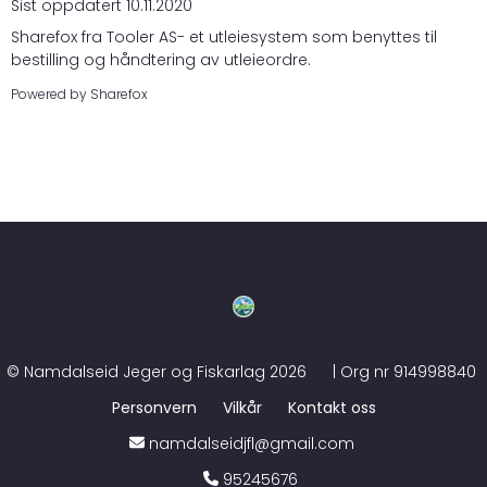
Sist oppdatert 10.11.2020
Sharefox
fra
Tooler AS
- et utleiesystem som benyttes til
bestilling og håndtering av utleieordre.
Powered by
Sharefox
©
Namdalseid Jeger og Fiskarlag
2026
| Org nr
914998840
Personvern
Vilkår
Kontakt oss
namdalseidjfl@gmail.com
95245676